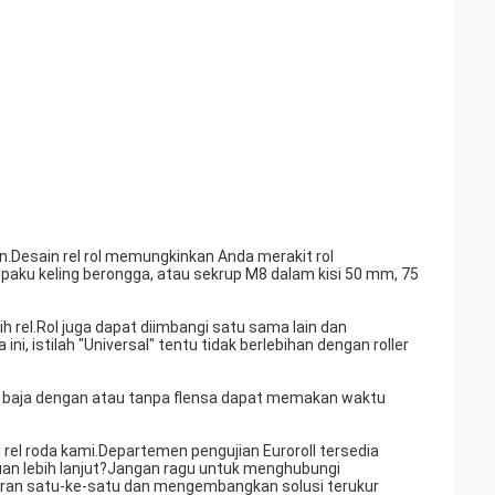
.Desain rel rol memungkinkan Anda merakit rol
paku keling berongga, atau sekrup M8 dalam kisi 50 mm, 75
h rel.Rol juga dapat diimbangi satu sama lain dan
i, istilah "Universal" tentu tidak berlebihan dengan roller
ol baja dengan atau tanpa flensa dapat memakan waktu
 rel roda kami.Departemen pengujian Euroroll tersedia
n lebih lanjut?Jangan ragu untuk menghubungi
aran satu-ke-satu dan mengembangkan solusi terukur