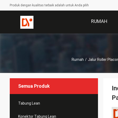
Produk dengan kualitas terbaik adalah untuk Anda pilih
RUMAH
Rumah
/
Jalur Roller Placo
Semua Produk
In
Pa
Tabung Lean
Konektor Tabung Lean