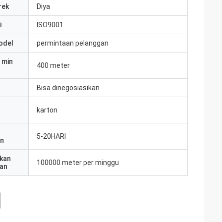
rek
Diya
i
ISO9001
odel
permintaan pelanggan
 min
400 meter
Bisa dinegosiasikan
karton
5-20HARI
an
kan
100000 meter per minggu
an