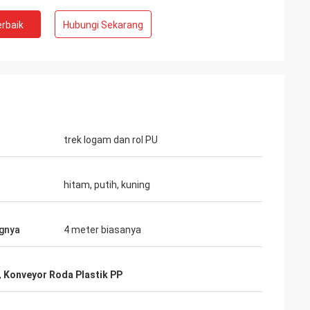
rbaik
Hubungi Sekarang
trek logam dan rol PU
hitam, putih, kuning
gnya
4 meter biasanya
,
Konveyor Roda Plastik PP