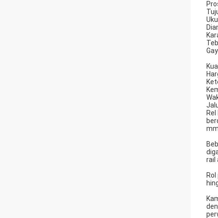
Pro
Tuj
Uku
Dia
Kar
Teb
Gay
Kua
Har
Ket
Kem
Wak
Jalu
Rel
ber
mm,
Beb
dig
rail
Rol
hin
Kam
den
per