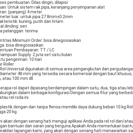
ses pembuatan: Dilas dingin, dilapisi
uan: Untuk sistem rak pipa, keranjang penyimpanan alat
ran: (panjang) 4 meter
meter luar: untuk pipa 27.8mm±0.2mm
akteristik: kuning, putih dan hitam
al dinding: seri
a pelanggan: terima
ntitas Minimum Order: bisa dinegosiasikan
ga: bisa dinegosiasikan
entuan Pembayaran: TT / LC
ampuan Supply: 2 juta set satu bulan
tu pengiriman: 10 hari
r Roller
 Rol Universal digunakan di semua area pengangkutan dan pergudangan
diameter 48 mm yang tersedia secara komersial dengan baut khusus, 
 atau 100 mm dll.
erapa rol dapat dipasang berdampingan dalam satu, dua, tiga atau lebi
abungkan dalam berbagai konfigurasi.Dengan semua fitur yang berbeda in
 atau rel roda ini.
 plastik dengan dan tanpa flensa memiliki daya dukung beban 10 kg.R
gga 20 kg.
i akan dengan senang hati menguji aplikasi Anda pada rel rol dan/atau
gan bantuan dan saran yang berguna.Apakah Anda memerlukan bantua
wakilan lapangan kami, yang akan dengan senang hati menawarkan s