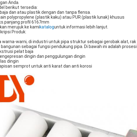
gan Anda.
el berikut tersedia:
 baja dan atau plastik dengan dan tanpa flensa.
ain polypropylene (plastik kaku) atau PUR (plastik lunak) khusus
s.panjang profil 6167mm
akan merujuk ke kami
katalog
untuk informasi lebih lanjut.
kripsi Produk:
a warna-warni, di industri untuk pipa struktur sebagai gerobak alat, rak 
 bangunan sebagai fungsi pendukung pipa. Di bawah ini adalah proses
ekstrusi pelat baja
Pengepresan dingin dan penggulungan dingin
ilas dingin
Lapisan semprot untuk anti karat dan anti korosi