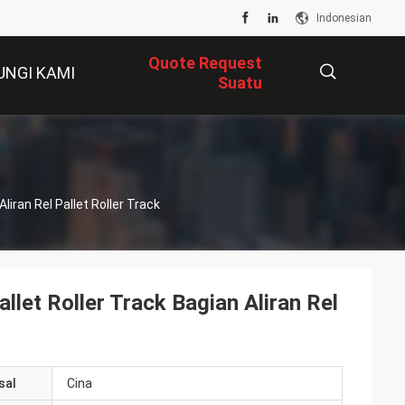
Indonesian
Quote Request
UNGI KAMI
Suatu
描
liran Rel Pallet Roller Track
述
llet Roller Track Bagian Aliran Rel
sal
Cina