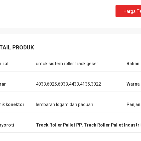
Harga Te
Huawei Telecom
mi selalu membeli Tote Cart dan
TAIL PRODUK
rusahaan layanan
epat dan hangat.
r rol
untuk sistem roller track geser
Bahan
ran
4033,6025,6033,4433,4135,3022
Warna
nik konektor
lembaran logam dan paduan
Panjan
yoroti
Track Roller Pallet PP
,
Track Roller Pallet Industri