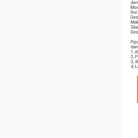
den
Mod
Rol
Des
Mak
Sil
Des
Pip
dan
1, 
2, 
3, d
4, 