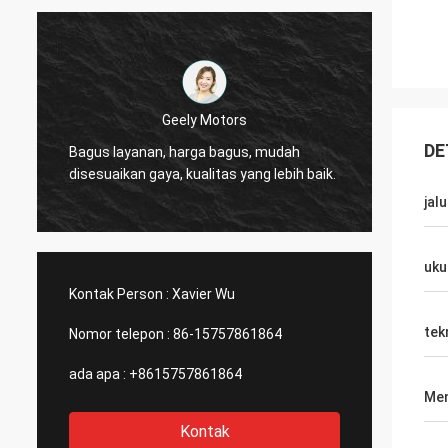
Thinh-Vietnam
Ya, ka
DE
Hai, johnson, silahkan atur 12000 meter
meja kerja. Ini adalah pe
.
2808 tabung ramping, warna gading.
yang c
jalu
uku
Kontak Person :
Xavier Wu
tek
Nomor telepon :
86-15757861864
ada apa :
+8615757861864
Men
Kontak