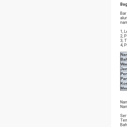
Bag
Bar
alu
nam
1, 
2, 
3, 
4, 
Na
Ba
Wa
Jen
Pe
Pa
Kon
Me
Nam
Nam
Ser
Tem
Bah