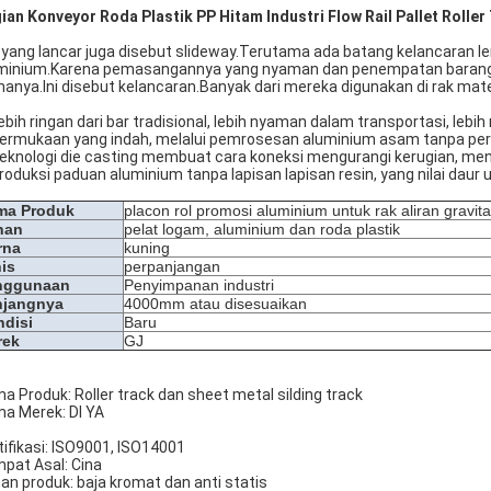
ian Konveyor Roda Plastik PP Hitam Industri Flow Rail Pallet Roller
 yang lancar juga disebut slideway.Terutama ada batang kelancaran 
minium.Karena pemasangannya yang nyaman dan penempatan barang di
anya.Ini disebut kelancaran.Banyak dari mereka digunakan di rak materi
Lebih ringan dari bar tradisional, lebih nyaman dalam transportasi, lebih
Permukaan yang indah, melalui pemrosesan aluminium asam tanpa per
Teknologi die casting membuat cara koneksi mengurangi kerugian, men
Produksi paduan aluminium tanpa lapisan lapisan resin, yang nilai daur u
ma Produk
placon rol promosi aluminium untuk rak aliran gravita
han
pelat logam, aluminium dan roda plastik
rna
kuning
is
perpanjangan
nggunaan
Penyimpanan industri
njangnya
4000mm atau disesuaikan
disi
Baru
rek
GJ
a Produk: Roller track dan sheet metal silding track
a Merek: DI YA
tifikasi: ISO9001, ISO14001
pat Asal: Cina
an produk: baja kromat dan anti statis