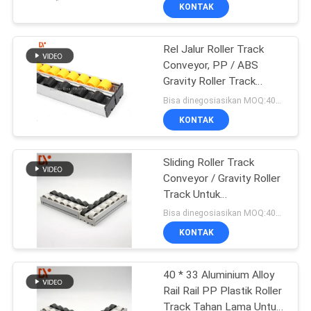
KUALITAS
KONTAK
Rel Jalur Roller Track
HUBUNGI
Conveyor, PP / ABS
KAMI
Gravity Roller Track
28mm x 25mm
Bisa dinegosiasikan MOQ:400 meter
BERITA
KONTAK
KASUS
Sliding Roller Track
Conveyor / Gravity Roller
Track Untuk
PERMINTAAN
Penyimpanan Industri
Bisa dinegosiasikan MOQ:400 meter
PENAWARAN
KONTAK
SITEMAP
40 * 33 Aluminium Alloy
Rail Rail PP Plastik Roller
Track Tahan Lama Untuk