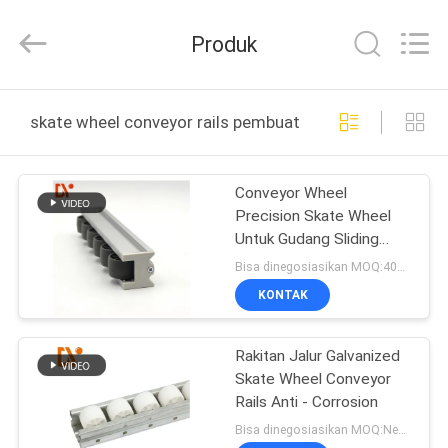
Diya
Industrial
Equipment
Produk
Co.,
Ltd..
All
Rights
Reserved.
RUMAH
skate wheel conveyor rails pembuatan online
PRODUK
Conveyor Wheel
Precision Skate Wheel
TENTANG
Untuk Gudang Sliding
KAMI
FIFO Rack
Bisa dinegosiasikan MOQ:400 meter
KONTAK
TUR
Rakitan Jalur Galvanized
PABRIK
Skate Wheel Conveyor
Rails Anti - Corrosion
KONTROL
Bisa dinegosiasikan MOQ:Negotiable