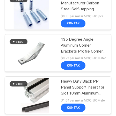
Manufacturer Carbon
Steel Self-tapping
59
Automatic Connector for
$0.35 per meter MOQ:500 pcs
Aluminum Profile
Aksesoris pipa
KONTAK
aluminium
135 Degree Angle
Aluminum Corner
Brackets Profile Corner
Joint Connectors for
$0.72 per meter MOQ:500Meter
2020 3030 4040
KONTAK
46
Aluminum Profile
Heavy Duty Black PP
Roda Caster Industri
Panel Support Insert for
Slot 10mm Aluminum
Profile
$1.04 per meter MOQ:500Meter
KONTAK