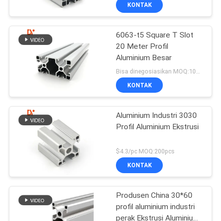
KUALITAS
KONTAK
6063-t5 Square T Slot
HUBUNGI
55
20 Meter Profil
KAMI
Aluminium Besar
Aksesoris tabung
Bisa dinegosiasikan MOQ:100 buah
ramping
BERITA
KONTAK
KASUS
Aluminium Industri 3030
Profil Aluminium Ekstrusi
PERMINTAAN
125
$4.3/pc MOQ:200pcs
PENAWARAN
KONTAK
Jalur Roller Placon
SITEMAP
Produsen China 30*60
profil aluminium industri
perak Ekstrusi Aluminium