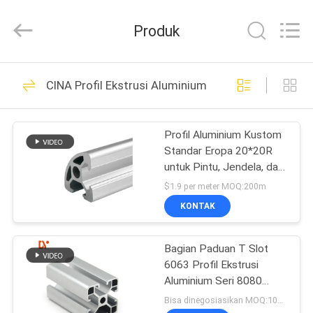
Diya
Industrial
Equipment
Produk
Co.,
Ltd..
All
Rights
Reserved.
RUMAH
157
CINA Profil Ekstrusi Aluminium
Tabung Lean
PRODUK
Profil Aluminium Kustom
Standar Eropa 20*20R
TENTANG
untuk Pintu, Jendela, dan
KAMI
Profil Aluminium Meja
$1.9 per meter MOQ:200m
Kerja
KONTAK
162
TUR
Konektor Tabung
Bagian Paduan T Slot
PABRIK
6063 Profil Ekstrusi
Lean
Aluminium Seri 8080
KONTROL
4040
Bisa dinegosiasikan MOQ:100 buah