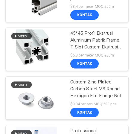
PRIVACY
Ringan
$8.4 per meter MOQ:200m
POLICY
KONTAK
94
Pipa Ramping
45*45 Profil Ekstrusi
Aluminium Pabrik Frame
Aluminium
T Slot Custom Ekstrusi
Anodized Profil
$6.8 per meter MOQ:200m
Aluminium Industri
KONTAK
Custom Zinc Plated
140
Carbon Steel M8 Round
Konektor Pipa
Hexagon Flat Flange Nut
$0.04 per pcs MOQ:500 pcs
Aluminium
KONTAK
Professional