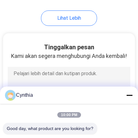
53
Lihat Lebih
sistem racking pipa
Tinggalkan pesan
Kami akan segera menghubungi Anda kembali!
120
Profil Ekstrusi
Cynthia
Aluminium
10:00 PM
Good day, what product are you looking for?