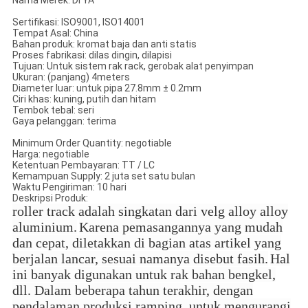
Nama Merek: DI YA
Sertifikasi: ISO9001, ISO14001
Tempat Asal: China
Bahan produk: kromat baja dan anti statis
Proses fabrikasi: dilas dingin, dilapisi
Tujuan: Untuk sistem rak rack, gerobak alat penyimpan
Ukuran: (panjang) 4meters
Diameter luar: untuk pipa 27.8mm ± 0.2mm
Ciri khas: kuning, putih dan hitam
Tembok tebal: seri
Gaya pelanggan: terima
Minimum Order Quantity: negotiable
Harga: negotiable
Ketentuan Pembayaran: TT / LC
Kemampuan Supply: 2 juta set satu bulan
Waktu Pengiriman: 10 hari
Deskripsi Produk:
roller track adalah singkatan dari velg alloy alloy
aluminium.
Karena pemasangannya yang mudah
dan cepat, diletakkan di bagian atas artikel yang
berjalan lancar, sesuai namanya disebut fasih.
Hal
ini banyak digunakan untuk rak bahan bengkel,
dll. Dalam beberapa tahun terakhir, dengan
pendalaman produksi ramping, untuk mengurangi