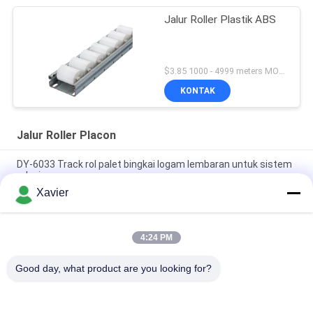
Jalur Roller Plastik ABS
$3.85 1000 - 4999 meters MOQ:1000M
KONTAK
Jalur Roller Placon
DY-6033 Track rol palet bingkai logam lembaran untuk sistem
rak pipa
Xavier
DY-8533 Enhance Sheet Metal Fluent Article Plaque untuk
menyortir area pemasangan
4:24 PM
Alat Alat Pelacak Plastik Roller Track 4 Meter Panjang Multi
Color Ringan
Good day, what product are you looking for?
Bad Request
Semua