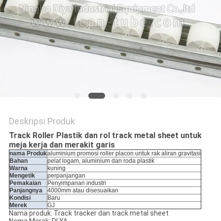
PRIVACY
POLICY
Deskripsi Produk
Track Roller Plastik dan rol track metal sheet untuk
meja kerja dan merakit garis
nama Produk
aluminium promosi roller placon untuk rak aliran gravitasi
Bahan
pelat logam, aluminium dan roda plastik
Warna
kuning
Mengetik
perpanjangan
Pemakaian
Penyimpanan industri
Panjangnya
4000mm atau disesuaikan
Kondisi
Baru
Merek
GJ
Nama produk: Track tracker dan track metal sheet