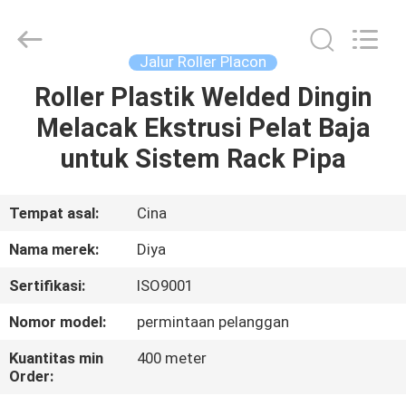
Diya
Industrial
Equipment
Co.,
Ltd..
Jalur Roller Placon
All
Rights
Reserved.
Roller Plastik Welded Dingin
RUMAH
Melacak Ekstrusi Pelat Baja
PRODUK
untuk Sistem Rack Pipa
TENTANG
Tempat asal:
Cina
KAMI
Nama merek:
Diya
Sertifikasi:
ISO9001
TUR
Nomor model:
permintaan pelanggan
PABRIK
Kuantitas min
400 meter
Order:
KONTROL