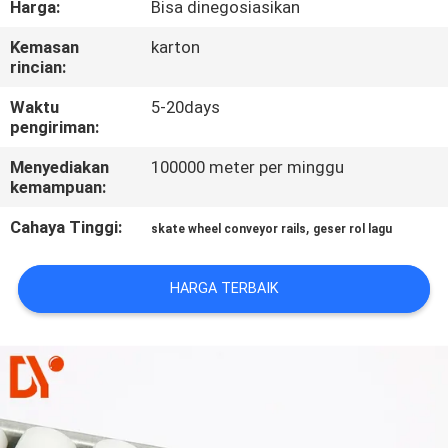
Harga:
Bisa dinegosiasikan
KUALITAS
Kemasan
karton
rincian:
HUBUNGI
KAMI
Waktu
5-20days
pengiriman:
Menyediakan
100000 meter per minggu
BERITA
kemampuan:
Cahaya Tinggi:
,
skate wheel conveyor rails
geser rol lagu
KASUS
HARGA TERBAIK
PERMINTAAN
PENAWARAN
SITEMAP