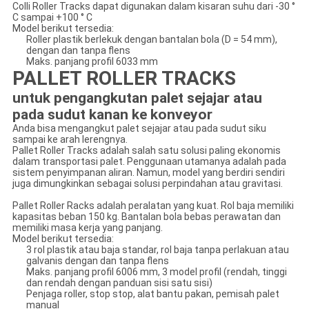
Colli Roller Tracks dapat digunakan dalam kisaran suhu dari -30 °
C sampai +100 ° C
Model berikut tersedia:
Roller plastik berlekuk dengan bantalan bola (D = 54 mm),
dengan dan tanpa flens
Maks. panjang profil 6033 mm
PALLET ROLLER TRACKS
untuk pengangkutan palet sejajar atau
pada sudut kanan ke konveyor
Anda bisa mengangkut palet sejajar atau pada sudut siku
sampai ke arah lerengnya.
Pallet Roller Tracks adalah salah satu solusi paling ekonomis
dalam transportasi palet. Penggunaan utamanya adalah pada
sistem penyimpanan aliran. Namun, model yang berdiri sendiri
juga dimungkinkan sebagai solusi perpindahan atau gravitasi.
Pallet Roller Racks adalah peralatan yang kuat. Rol baja memiliki
kapasitas beban 150 kg. Bantalan bola bebas perawatan dan
memiliki masa kerja yang panjang.
Model berikut tersedia:
3 rol plastik atau baja standar, rol baja tanpa perlakuan atau
galvanis dengan dan tanpa flens
Maks. panjang profil 6006 mm, 3 model profil (rendah, tinggi
dan rendah dengan panduan sisi satu sisi)
Penjaga roller, stop stop, alat bantu pakan, pemisah palet
manual