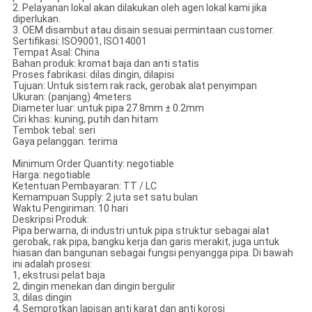
2. Pelayanan lokal akan dilakukan oleh agen lokal kami jika
diperlukan.
3. OEM disambut atau disain sesuai permintaan customer.
Sertifikasi: ISO9001, ISO14001
Tempat Asal: China
Bahan produk: kromat baja dan anti statis
Proses fabrikasi: dilas dingin, dilapisi
Tujuan: Untuk sistem rak rack, gerobak alat penyimpan
Ukuran: (panjang) 4meters
Diameter luar: untuk pipa 27.8mm ± 0.2mm
Ciri khas: kuning, putih dan hitam
Tembok tebal: seri
Gaya pelanggan: terima
Minimum Order Quantity: negotiable
Harga: negotiable
Ketentuan Pembayaran: TT / LC
Kemampuan Supply: 2 juta set satu bulan
Waktu Pengiriman: 10 hari
Deskripsi Produk:
Pipa berwarna, di industri untuk pipa struktur sebagai alat
gerobak, rak pipa, bangku kerja dan garis merakit, juga untuk
hiasan dan bangunan sebagai fungsi penyangga pipa. Di bawah
ini adalah prosesi:
1, ekstrusi pelat baja
2, dingin menekan dan dingin bergulir
3, dilas dingin
4, Semprotkan lapisan anti karat dan anti korosi