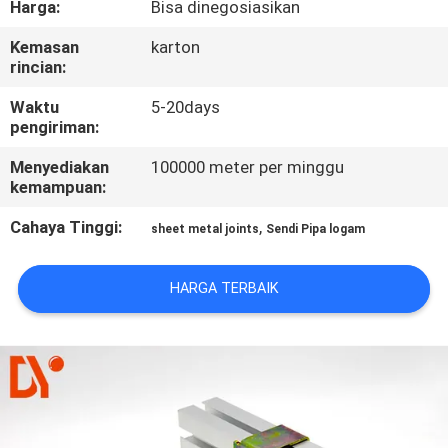
Harga:
Bisa dinegosiasikan
KUALITAS
Kemasan
karton
rincian:
HUBUNGI
KAMI
Waktu
5-20days
pengiriman:
Menyediakan
100000 meter per minggu
BERITA
kemampuan:
Cahaya Tinggi:
,
sheet metal joints
Sendi Pipa logam
KASUS
HARGA TERBAIK
PERMINTAAN
PENAWARAN
SITEMAP