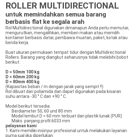
ROLLER MULTIDIRECTIONAL
untuk memindahkan semua barang
berbasis flat ke segala arah
Rol Multidirectional digunakan dimanapun Anda perlu memutar,
mengurutkan, mengalihkan, memberi makan atau memilih
kontainer berbasis datar, pembawa muatan, paket, kotak atau
benda kerja.
Buat ukuran permukaan tempat tidur dengan Multidirectional
Rollers. Barang yang diangkut seharusnya tidak melebihi bobot
berikut:
D = 50mm 100 kg
D = 60mm 200 kg
D = 80mm 400 kg
(Kapasitas beban / m dengan jarak yang sempit !!)
Rol dibuat dari poliamida dan dapat digunakan pada kisaran
suhu antara -30 ° C dan +90 ° C.
Model berikut tersedia:
Berdiameter 50, 60 und 80 mm
Model lembut D = 60 mm terbuat dari plastik lunak (PUR)
Maks. panjang profil 6033 mm
pelayanan kami
1. Kami memiliki insinyur profesional untuk melakukan layanan
purna jual jika diperlukan.