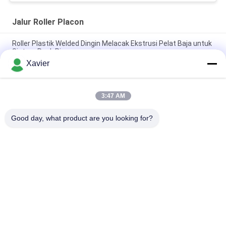
Jalur Roller Placon
Roller Plastik Welded Dingin Melacak Ekstrusi Pelat Baja untuk
Sistem Rack Pipa
Xavier
DY-6033 Track rol palet bingkai logam lembaran untuk sistem
rak pipa
3:47 AM
DY-8533 Enhance Sheet Metal Fluent Article Plaque untuk
menyortir area pemasangan
Good day, what product are you looking for?
Bad Request
Semua
Konektor Tabung 
Tabung Lean
Lean
Aksesoris Tabung 
Jalur Roller Placon
Ramping