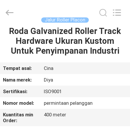
Diya
Industrial
Equipment
Co.,
Ltd..
Jalur Roller Placon
All
Rights
Reserved.
Roda Galvanized Roller Track
RUMAH
Hardware Ukuran Kustom
PRODUK
Untuk Penyimpanan Industri
TENTANG
Tempat asal:
Cina
KAMI
Nama merek:
Diya
Sertifikasi:
ISO9001
TUR
Nomor model:
permintaan pelanggan
PABRIK
Kuantitas min
400 meter
Order:
KONTROL