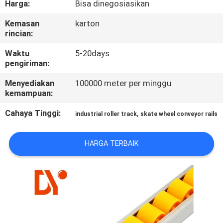
Harga:
Bisa dinegosiasikan
KUALITAS
Kemasan
karton
rincian:
HUBUNGI
KAMI
Waktu
5-20days
pengiriman:
Menyediakan
100000 meter per minggu
BERITA
kemampuan:
Cahaya Tinggi:
,
industrial roller track
skate wheel conveyor rails
KASUS
HARGA TERBAIK
PERMINTAAN
PENAWARAN
SITEMAP