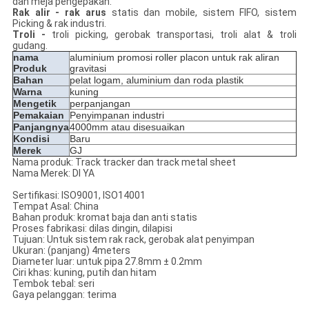
dan meja pengepakan.
Rak alir - rak arus
statis dan mobile, sistem FIFO, sistem
Picking & rak industri.
Troli -
troli picking, gerobak transportasi, troli alat & troli
gudang.
nama
aluminium promosi roller placon untuk rak aliran
Produk
gravitasi
Bahan
pelat logam, aluminium dan roda plastik
Warna
kuning
Mengetik
perpanjangan
Pemakaian
Penyimpanan industri
Panjangnya
4000mm atau disesuaikan
Kondisi
Baru
Merek
GJ
Nama produk: Track tracker dan track metal sheet
Nama Merek: DI YA
Sertifikasi: ISO9001, ISO14001
Tempat Asal: China
Bahan produk: kromat baja dan anti statis
Proses fabrikasi: dilas dingin, dilapisi
Tujuan: Untuk sistem rak rack, gerobak alat penyimpan
Ukuran: (panjang) 4meters
Diameter luar: untuk pipa 27.8mm ± 0.2mm
Ciri khas: kuning, putih dan hitam
Tembok tebal: seri
Gaya pelanggan: terima