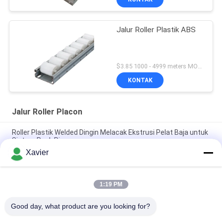
Jalur Roller Plastik ABS
$3.85 1000 - 4999 meters MOQ:1000M
KONTAK
Jalur Roller Placon
Roller Plastik Welded Dingin Melacak Ekstrusi Pelat Baja untuk
Sistem Rack Pipa
Xavier
DY-6033 Track rol palet bingkai logam lembaran untuk sistem
rak pipa
1:19 PM
DY-8533 Enhance Sheet Metal Fluent Article Plaque untuk
menyortir area pemasangan
Good day, what product are you looking for?