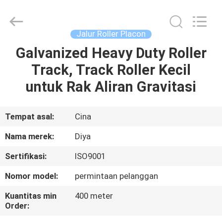
Diya
Industrial
Equipment
Co.,
Ltd..
Jalur Roller Placon
All
Rights
Reserved.
Galvanized Heavy Duty Roller
RUMAH
Track, Track Roller Kecil
PRODUK
untuk Rak Aliran Gravitasi
TENTANG
Tempat asal:
Cina
KAMI
Nama merek:
Diya
Sertifikasi:
ISO9001
TUR
Nomor model:
permintaan pelanggan
PABRIK
Kuantitas min
400 meter
Order:
KONTROL