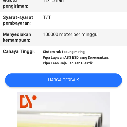
Waktu
12-15 hari
KUALITAS
pengiriman:
Syarat-syarat
T/T
HUBUNGI
pembayaran:
KAMI
Menyediakan
100000 meter per minggu
kemampuan:
BERITA
Cahaya Tinggi:
,
Sistem rak tabung miring
,
Pipa Lapisan ABS ESD yang Disesuaikan
Pipa Lean Baja Lapisan Plastik
KASUS
HARGA TERBAIK
PERMINTAAN
PENAWARAN
SITEMAP