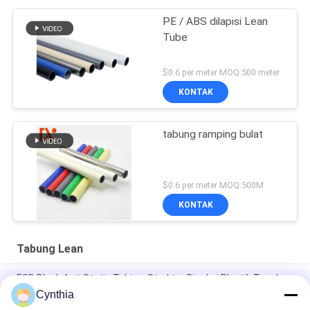
PE / ABS dilapisi Lean
Tube
$0.6 per meter MOQ:500 meter
KONTAK
tabung ramping bulat
$0.6 per meter MOQ:500M
KONTAK
Tabung Lean
ESD Black Anti Static Tubing, Struktur Bingkai Plastik Tegak
Pipa Tegak
Cynthia