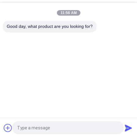
Lapisan ESD dilapisi plastik tahan karat 28mm Diameter Untuk
Struktur Fleksibel
11:56 AM
Binder Od28mm Lean Pe Coated Steel Pipe Untuk Sistem Rak
Good day, what product are you looking for?
Bad Request
Semua
Konektor Tabung 
Tabung Lean
Lean
Aksesoris Tabung 
Jalur Roller Placon
Ramping
Pipa Ramping 
Konektor Pipa 
Aluminium
Aluminium
Aksesoris Pipa 
Roda Caster Industri
Aluminium
Quote request suatu