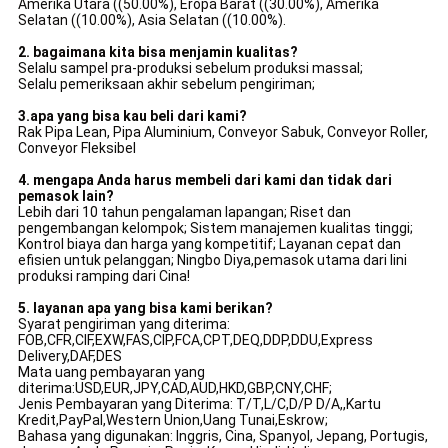
Amerika Utara ((50.00%), Eropa Barat ((30.00%), Amerika
Selatan ((10.00%), Asia Selatan ((10.00%).
2. bagaimana kita bisa menjamin kualitas?
Selalu sampel pra-produksi sebelum produksi massal;
Selalu pemeriksaan akhir sebelum pengiriman;
3.apa yang bisa kau beli dari kami?
Rak Pipa Lean, Pipa Aluminium, Conveyor Sabuk, Conveyor Roller,
Conveyor Fleksibel
4. mengapa Anda harus membeli dari kami dan tidak dari
pemasok lain?
Lebih dari 10 tahun pengalaman lapangan; Riset dan
pengembangan kelompok; Sistem manajemen kualitas tinggi;
Kontrol biaya dan harga yang kompetitif; Layanan cepat dan
efisien untuk pelanggan; Ningbo Diya,pemasok utama dari lini
produksi ramping dari Cina!
5. layanan apa yang bisa kami berikan?
Syarat pengiriman yang diterima:
FOB,CFR,CIF,EXW,FAS,CIP,FCA,CPT,DEQ,DDP,DDU,Express
Delivery,DAF,DES
Mata uang pembayaran yang
diterima:USD,EUR,JPY,CAD,AUD,HKD,GBP,CNY,CHF;
Jenis Pembayaran yang Diterima: T/T,L/C,D/P D/A,,Kartu
Kredit,PayPal,Western Union,Uang Tunai,Eskrow;
Bahasa yang digunakan: Inggris, Cina, Spanyol, Jepang, Portugis,