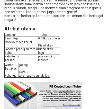
global kita akan menempatkan 10 tahun pengalaman aplikasi
industriKami tidak hanya dapat memberikan jaminan kualitas,
produk murah, tetapi juga menyediakan program desain gratis
dan referensi kasus, tetapi juga sampel gratis!
Kami akan berharap kerjasama dari teman-teman dari berbagai
negara!
Atribut utama
Jaminan
1 tahun
Berat (Kg)
0.53kg per meter
Inspeksi video keluar
Disediakan
Laporan pengujian mesin
Disediakan
Bahan
baja
Kata Kunci
pipa ramping
Aplikasi
Industri
Warna
gading
Sertifikasi
ISO9001
Hubungan
perempuan dan laki-laki