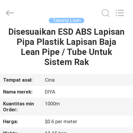
Diya
Industrial
Equipment
Co.,
Ltd..
Tabung Lean
All
Rights
Reserved.
Disesuaikan ESD ABS Lapisan
RUMAH
Pipa Plastik Lapisan Baja
PRODUK
Lean Pipe / Tube Untuk
Sistem Rak
TENTANG
KAMI
Tempat asal:
Cina
Nama merek:
DIYA
TUR
Kuantitas min
1000m
PABRIK
Order:
Harga:
$0.6 per meter
KONTROL