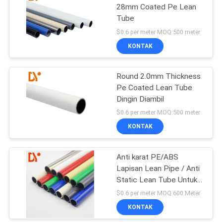
28mm Coated Pe Lean
Tube
$0.6 per meter MOQ:500 meter
KONTAK
Round 2.0mm Thickness
Pe Coated Lean Tube
Dingin Diambil
$0.6 per meter MOQ:500 meter
KONTAK
Anti karat PE/ABS
Lapisan Lean Pipe / Anti
Static Lean Tube Untuk
Flow Rack
$0.6 per meter MOQ:600 Meter
KONTAK