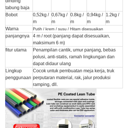
dinding
tabung baja
Bobot
0,52kg /
0,67kg /
0.8kg /
0,94kg /
1.2kg /
m
m
m
m
m
Warna
Putih / krem ​​/ susu / Hitam disesuaikan
panjangnya
4 m / root (panjang dapat disesuaikan,
maksimum 6 m)
fitur utama
Penampilan cantik, umur panjang, bebas
polusi, anti-statis, ramah lingkungan dan
dapat didaur ulang
Lingkup
Cocok untuk pembuatan meja kerja, truk
penggunaan
perputaran material, rak, jalur produksi
ramping, dll.