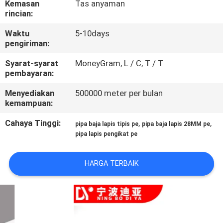
Kemasan
Tas anyaman
KUALITAS
rincian:
Waktu
5-10days
HUBUNGI
pengiriman:
KAMI
Syarat-syarat
MoneyGram, L / C, T / T
pembayaran:
BERITA
Menyediakan
500000 meter per bulan
kemampuan:
KASUS
Cahaya Tinggi:
,
,
pipa baja lapis tipis pe
pipa baja lapis 28MM pe
pipa lapis pengikat pe
PERMINTAAN
HARGA TERBAIK
PENAWARAN
SITEMAP