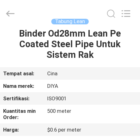
Diya
Industrial
Equipment
Co.,
Ltd..
Tabung Lean
All
Rights
Reserved.
Binder Od28mm Lean Pe
RUMAH
Coated Steel Pipe Untuk
PRODUK
Sistem Rak
TENTANG
Tempat asal:
Cina
KAMI
Nama merek:
DIYA
Sertifikasi:
ISO9001
TUR
Kuantitas min
500 meter
PABRIK
Order:
Harga:
$0.6 per meter
KONTROL