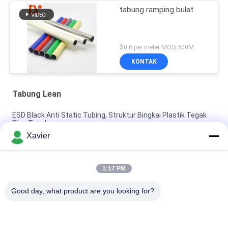
tabung ramping bulat
$0.6 per meter MOQ:500M
KONTAK
Tabung Lean
ESD Black Anti Static Tubing, Struktur Bingkai Plastik Tegak
Pipa Tegak
Xavier
Lapisan ESD dilapisi plastik tahan karat 28mm Diameter Untuk
Struktur Fleksibel
1:17 PM
28 Mm Round Shape Metal Lean Tube Warna Silver Untuk
Industri 4M / 6M Panjang
Good day, what product are you looking for?
Bad Request
Semua