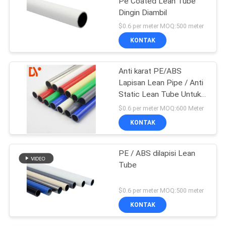
Pe Coated Lean Tube
Dingin Diambil
$0.6 per meter MOQ:500 meter
KONTAK
Anti karat PE/ABS
Lapisan Lean Pipe / Anti
Static Lean Tube Untuk
Flow Rack
$0.6 per meter MOQ:600 Meter
KONTAK
PE / ABS dilapisi Lean
Tube
$0.6 per meter MOQ:500 meter
KONTAK