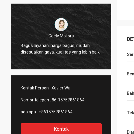
Geely Motors
Thinh-Vietnam
DE
, harga bagus, mudah
Hai, johnson, silahkan atur 1200
a, kualitas yang lebih baik.
2808 tabung ramping, warna gad
Ser
Ben
Kontak Person :
Xavier Wu
Ba
Nomor telepon :
86-15757861864
ada apa :
+8615757861864
Tek
Kontak
Dia