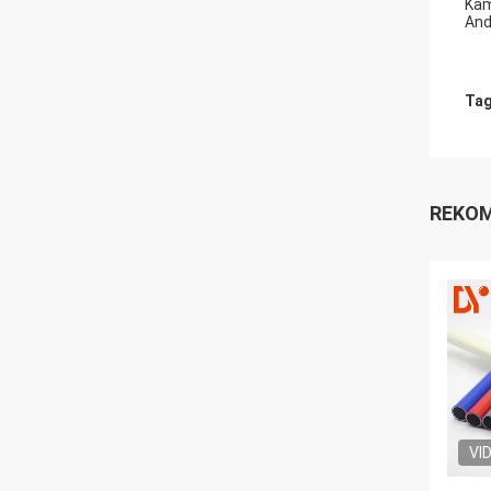
Kam
An
Tag
REKOM
VI