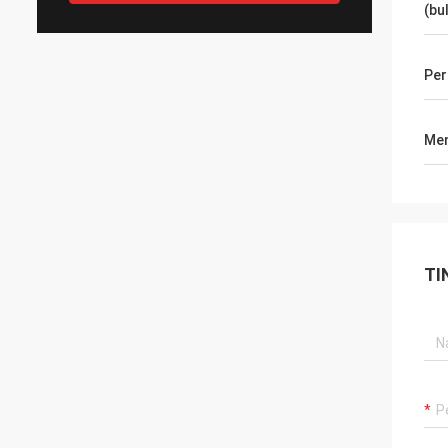
(bu
Pe
Men
TI