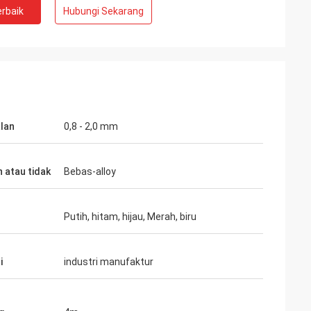
rbaik
Hubungi Sekarang
lan
0,8 - 2,0 mm
 atau tidak
Bebas-alloy
Putih, hitam, hijau, Merah, biru
i
industri manufaktur