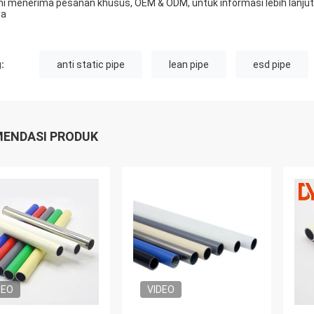
i menerima pesanan khusus, OEM & ODM, untuk informasi lebih lanjut 
da
:
anti static pipe
lean pipe
esd pipe
ENDASI PRODUK
DEO
VIDEO