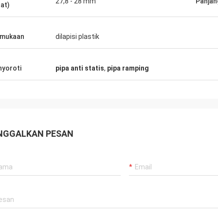
27,8 - 28 mm
Panjan
lat)
rmukaan
dilapisi plastik
yoroti
pipa anti statis
,
pipa ramping
NGGALKAN PESAN