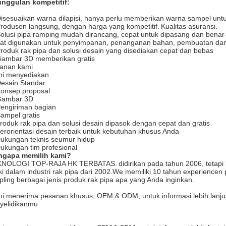
nggulan kompetitif:
Disesuaikan warna dilapisi, hanya perlu memberikan warna sampel untu
Produsen langsung, dengan harga yang kompetitif.
Kualitas asuransi.
Solusi pipa ramping mudah dirancang, cepat untuk dipasang dan benar
at digunakan untuk penyimpanan, penanganan bahan, pembuatan dan d
Produk rak pipa dan solusi desain yang disediakan cepat dan bebas
Gambar 3D memberikan gratis
anan kami
i menyediakan
Desain Standar
Konsep proposal
Gambar 3D
Pengiriman bagian
Sampel gratis
roduk rak pipa dan solusi desain dipasok dengan cepat dan gratis
erorientasi desain terbaik untuk kebutuhan khusus Anda
ukungan teknis seumur hidup
ukungan tim profesional
gapa memilih kami?
KNOLOGI TOP-RAJA HK TERBATAS.
didirikan pada tahun 2006, tetapi
iki dalam industri rak pipa dari 2002.We memiliki 10 tahun experiencen
pling berbagai jenis produk rak pipa apa yang Anda inginkan.
i menerima pesanan khusus, OEM & ODM, untuk informasi lebih lanjut 
yelidikanmu