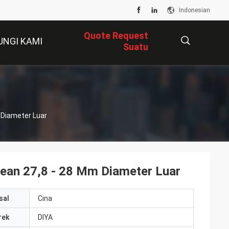
Indonesian
Quote Request
UNGI KAMI
Suatu
描
m Diameter Luar
述
 Lean 27,8 - 28 Mm Diameter Luar
sal
Cina
rek
DIYA