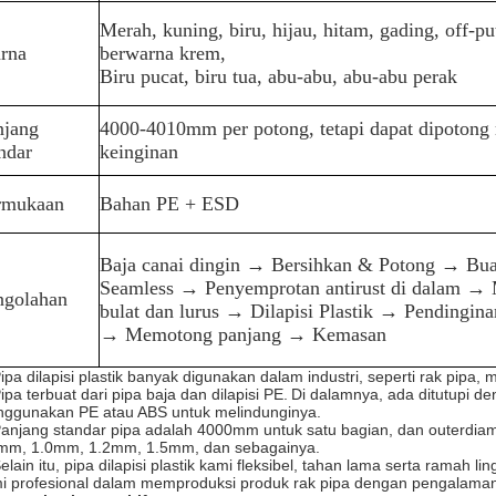
Merah, kuning, biru, hijau, hitam, gading, off-put
rna
berwarna krem,
Biru pucat, biru tua, abu-abu, abu-abu perak
njang
4000-4010mm per potong, tetapi dapat dipotong 
ndar
keinginan
rmukaan
Bahan PE + ESD
Baja canai dingin → Bersihkan & Potong → Bua
Seamless → Penyemprotan antirust di dalam → 
ngolahan
bulat dan lurus → Dilapisi Plastik → Pendingin
→ Memotong panjang → Kemasan
Pipa dilapisi plastik banyak digunakan dalam industri, seperti rak pipa, m
Pipa terbuat dari pipa baja dan dilapisi PE.
Di dalamnya, ada ditutupi den
ggunakan PE atau ABS untuk melindunginya.
Panjang standar pipa adalah 4000mm untuk satu bagian, dan outerdia
mm, 1.0mm, 1.2mm, 1.5mm, dan sebagainya.
Selain itu, pipa dilapisi plastik kami fleksibel, tahan lama serta ramah li
i profesional dalam memproduksi produk rak pipa dengan pengalaman