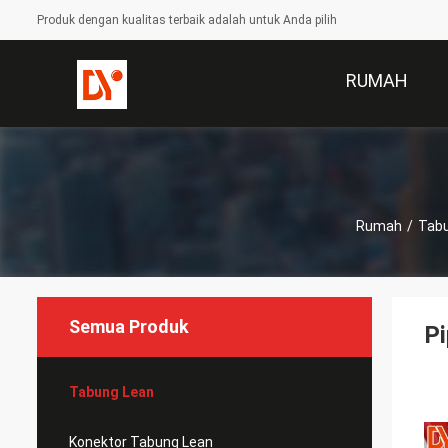
Produk dengan kualitas terbaik adalah untuk Anda pilih
RUMAH
Rumah
/
Tab
Semua Produk
Pi
Tabung Lean
Konektor Tabung Lean