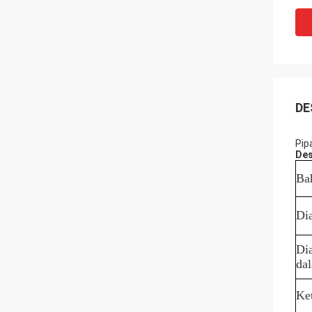
DE
Pip
Des
Ba
Di
Di
da
Ke