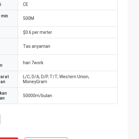
i
CE
 min
500M
$0.6 per meter
Tas anyaman
hari 7work
an
yarat
L/C, D/A, D/P, T/T, Western Union,
ran
MoneyGram
kan
50000m/bulan
an