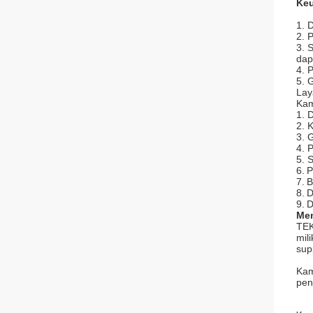
Keu
1. 
2. 
3. 
dap
4. 
5. 
Lay
Kam
1. 
2. 
3. 
4. 
5. 
6.
P
7.
B
8.
D
9.
D
Men
TE
mil
sup
Kam
pen