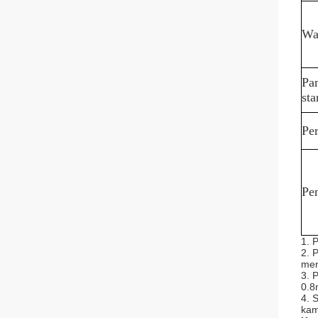
Wa
Pa
sta
Pe
Pe
1. 
2. 
men
3. 
0.8
4. 
kam