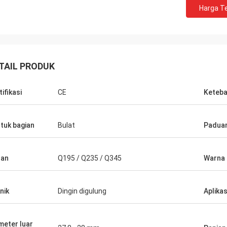
Harga Te
Huawei Telecom
TAIL PRODUK
Ya, kami selalu membeli Tote Cart dan
0 meter
meja kerja. Ini adalah perusahaan layanan
ing.
tifikasi
CE
Keteba
yang cepat dan hangat.
tuk bagian
Bulat
Paduan
han
Q195 / Q235 / Q345
Warna
nik
Dingin digulung
Aplikas
meter luar