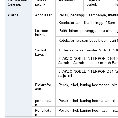
Permukaan
Selesai
Anodisasi
Lapisan
S
Selesai:
pabrik
bubuk
k
Warna:
Anodisasi:
Perak, perunggu, sampanye, titaniu
Ketebalan anodisasi hingga 25um.
Lapisan
Putih, hitam, perunggu, abu-abu, hij
bubuk:
Ketebalan lapisan bubuk lebih dari
Serbuk
1. Kertas cetak transfer MENPHIS It
kayu:
2. AKZO NOBEL INTERPON D1010 (gar
Jarrah I, Jarrah II, ceder merah Bara
3. AKZO NOBEL INTERPON D34 (gar
salju, dll.
Elektrofor
Perak, nikel, kuning keemasan, hit
esis:
pemolesa
Perak, nikel, kuning keemasan, hita
n
Penyikata
Perak, nikel, kuning keemasan, hita
n: