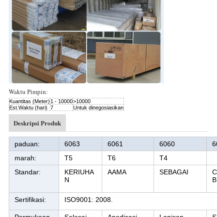
Waktu Pimpin:
Kuantitas (Meter)
1 - 10000
>10000
Est.Waktu (hari)
7
Untuk dinegosiasikan
Deskripsi Produk
paduan:
6063
6061
6060
6
marah:
T5
T6
T4
Standar:
KERIUHA
AAMA
SEBAGAI
C
N
B
Sertifikasi:
ISO9001: 2008.