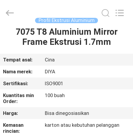
Diya
Industrial
Equipment
Co.,
Ltd..
Profil Ekstrusi Aluminium
All
Rights
Reserved.
7075 T8 Aluminium Mirror
RUMAH
Frame Ekstrusi 1.7mm
PRODUK
Tempat asal:
Cina
TENTANG
Nama merek:
DIYA
KAMI
Sertifikasi:
ISO9001
Kuantitas min
100 buah
TUR
Order:
PABRIK
Harga:
Bisa dinegosiasikan
Kemasan
karton atau kebutuhan pelanggan
KONTROL
rincian: