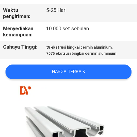
KUALITAS
Waktu
5-25 Hari
pengiriman:
HUBUNGI
Menyediakan
10.000 set sebulan
KAMI
kemampuan:
Cahaya Tinggi:
,
t8 ekstrusi bingkai cermin aluminium
BERITA
7075 ekstrusi bingkai cermin aluminium
KASUS
HARGA TERBAIK
PERMINTAAN
PENAWARAN
SITEMAP