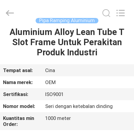
Diya
Industrial
Equipment
Co.,
Ltd..
Pipa Ramping Aluminium
All
Rights
Reserved.
Aluminium Alloy Lean Tube T
RUMAH
Slot Frame Untuk Perakitan
PRODUK
Produk Industri
TENTANG
Tempat asal:
Cina
KAMI
Nama merek:
OEM
Sertifikasi:
ISO9001
TUR
Nomor model:
Seri dengan ketebalan dinding
PABRIK
Kuantitas min
1000 meter
Order:
KONTROL