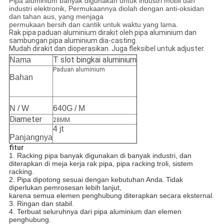
Pipa aluminium banyak digunakan untuk industri mobil dan
industri elektronik, Permukaannya diolah dengan anti-oksidan
dan tahan aus, yang menjaga
permukaan bersih dan cantik untuk waktu yang lama.
Rak pipa paduan aluminium dirakit oleh pipa aluminium dan
sambungan pipa aluminium dia-casting.
Mudah dirakit dan dioperasikan. Juga fleksibel untuk adjuster.
T slot bingkai aluminium
Nama
Paduan aluminium
Bahan
N / W
640G / M
Diameter
28MM
4 jt
Panjangnya
fitur
1. Racking pipa banyak digunakan di banyak industri, dan
diterapkan di meja kerja rak pipa, pipa racking troli, sistem
racking.
2. Pipa dipotong sesuai dengan kebutuhan Anda.
Tidak
diperlukan pemrosesan lebih lanjut,
karena semua elemen penghubung diterapkan secara eksternal.
3. Ringan dan stabil.
4. Terbuat seluruhnya dari pipa aluminium dan elemen
penghubung.