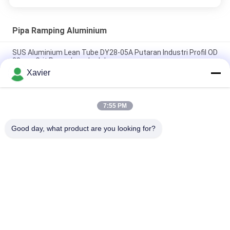
Pipa Ramping Aluminium
SUS Aluminium Lean Tube DY28-05A Putaran Industri Profil OD
28mm Grit Permukaan Ledakan
Xavier
DY28-03A Industrial Aluminium Silver Alloy Pipe OD 28mm
Workbench Rack Lean Tube
7:55 PM
DY28-05A OD 28mm Anodizing Alloy Aluminium Lean Tube
Pipe Untuk Racking System Line Produksi
Good day, what product are you looking for?
Bad Request
Semua
Konektor Tabung 
Tabung Lean
Lean
Aksesoris Tabung 
Jalur Roller Placon
Ramping