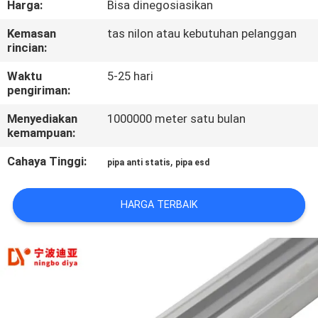
Harga:
Bisa dinegosiasikan
KUALITAS
Kemasan
tas nilon atau kebutuhan pelanggan
rincian:
HUBUNGI
KAMI
Waktu
5-25 hari
pengiriman:
Menyediakan
1000000 meter satu bulan
BERITA
kemampuan:
Cahaya Tinggi:
,
pipa anti statis
pipa esd
KASUS
HARGA TERBAIK
PERMINTAAN
PENAWARAN
SITEMAP