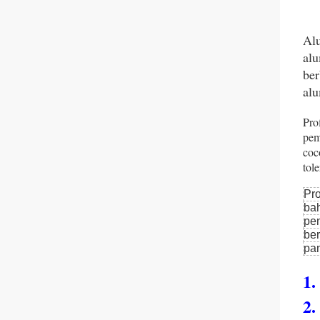
Alu
alu
ber
alu
Pro
pem
coc
tol
Pro
ba
pe
ber
pa
1.
2.