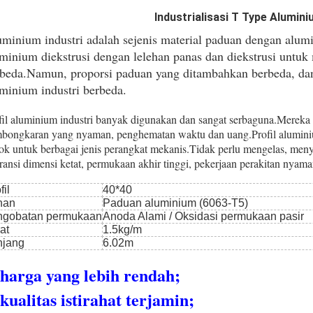
Industrialisasi T Type Alumini
minium industri adalah sejenis material paduan dengan alu
minium diekstrusi dengan lelehan panas dan diekstrusi untu
beda.Namun, proporsi paduan yang ditambahkan berbeda, dan s
minium industri berbeda.
fil aluminium industri banyak digunakan dan sangat serbaguna.Mereka 
bongkaran yang nyaman, penghematan waktu dan uang.Profil aluminium 
ok untuk berbagai jenis perangkat mekanis.Tidak perlu mengelas, me
eransi dimensi ketat, permukaan akhir tinggi, pekerjaan perakitan nyama
fil
40*40
han
Paduan aluminium (6063-T5)
ngobatan permukaan
Anoda Alami / Oksidasi permukaan pasir
at
1.5kg/m
njang
6.02m
 harga yang lebih rendah;
 kualitas istirahat terjamin;