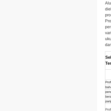
Alu
die
pro
Pro
per
var
uku
dan
Se
Te
Prof
bah
pen
bera
pan
Pro