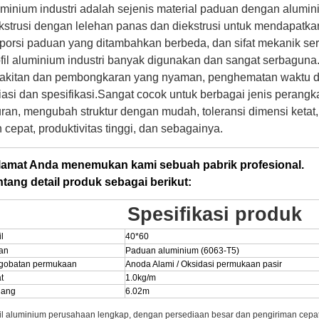
minium industri adalah sejenis material paduan dengan alum
kstrusi dengan lelehan panas dan diekstrusi untuk mendapat
porsi paduan yang ditambahkan berbeda, dan sifat mekanik serta
fil aluminium industri banyak digunakan dan sangat serbaguna
akitan dan pembongkaran yang nyaman, penghematan waktu dan
iasi dan spesifikasi.Sangat cocok untuk berbagai jenis peran
ran, mengubah struktur dengan mudah, toleransi dimensi ketat,
 cepat, produktivitas tinggi, dan sebagainya.
lamat Anda menemukan kami sebuah pabrik profesional.
ntang detail produk sebagai berikut:
Spesifikasi produk
il
40*60
an
Paduan aluminium (6063-T5)
gobatan permukaan
Anoda Alami / Oksidasi permukaan pasir
t
1.0kg/m
jang
6.02m
fil aluminium perusahaan lengkap, dengan persediaan besar dan pengiriman cepa