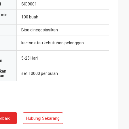
i
SIO9001
 min
100 buah
Bisa dinegosiasikan
karton atau kebutuhan pelanggan
5-25 Hari
an
kan
set 10000 per bulan
an
rbaik
Hubungi Sekarang