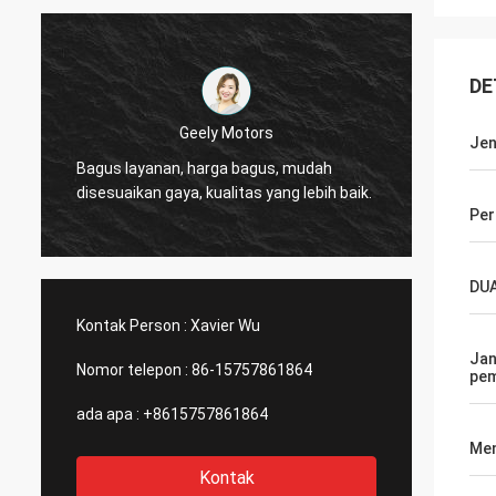
DE
Thinh-Vietnam
Jen
Ya, ka
Hai, johnson, silahkan atur 12000 meter
meja kerja. Ini adalah pe
.
2808 tabung ramping, warna gading.
yang c
Per
DU
Kontak Person :
Xavier Wu
Jan
Nomor telepon :
86-15757861864
pe
ada apa :
+8615757861864
Men
Kontak