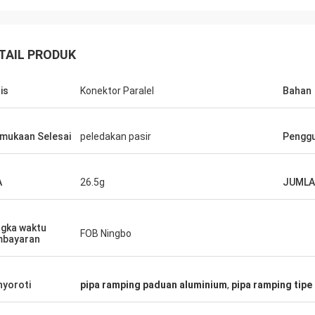
TAIL PRODUK
Huawei Telecom
is
Konektor Paralel
Bahan
mi selalu membeli Tote Cart dan
rusahaan layanan
epat dan hangat.
mukaan Selesai
peledakan pasir
Pengg
A
26.5g
JUMLA
gka waktu
FOB Ningbo
mbayaran
yoroti
pipa ramping paduan aluminium
,
pipa ramping tipe 