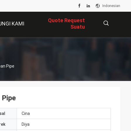
Indonesian
Quote Request
UNGI KAMI
Suatu
描
ean Pipe
述
 Pipe
sal
Cina
rek
Diya