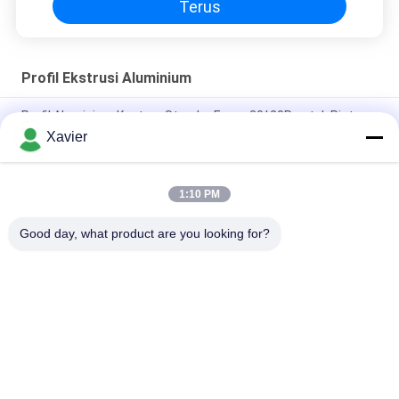
Terus
Profil Ekstrusi Aluminium
Profil Aluminium Kustom Standar Eropa 20*20R untuk Pintu,
Jendela, dan Profil Aluminium Meja Kerja
Xavier
Bagian Paduan T Slot 6063 Profil Ekstrusi Aluminium Seri 8080
4040
1:10 PM
6063-t5 Square T Slot 20 Meter Profil Aluminium Besar
Good day, what product are you looking for?
Bad Request
Semua
Konektor Tabung 
Tabung Lean
Lean
Aksesoris Tabung 
Jalur Roller Placon
Ramping