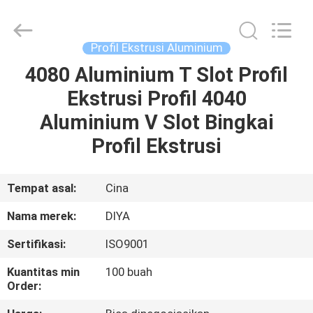
Diya
Industrial
Equipment
Co.,
Ltd..
Profil Ekstrusi Aluminium
All
Rights
Reserved.
4080 Aluminium T Slot Profil
RUMAH
Ekstrusi Profil 4040
PRODUK
Aluminium V Slot Bingkai
Profil Ekstrusi
TENTANG
KAMI
Tempat asal:
Cina
Nama merek:
DIYA
TUR
Sertifikasi:
ISO9001
PABRIK
Kuantitas min
100 buah
Order:
KONTROL