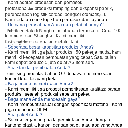
- Kami adalah produsen dan pemasok
dari
profesional
produksi ramping dan ekspansi pabrik,
,dll.
perencanaan logistik cerdas, bengkel otomatis
Kami adalah one stop-shop pemasok dan layanan.
- Di mana perusahaan Anda dan pelabuhannya?
Pabrik
-
terletak di Ningbo, pelabuhan terbesar di Cina, 100
kilometer dari Shanghai. Kami memiliki
pengiriman
fast
kecepatan melalui laut.
- Seberapa besar kapasitas produksi Anda?
- Kami memiliki tiga jalur produksi, 50 pekerja muda, kami
memiliki kecepatan pembuatan yang cepat. Satu bulan
kami dapat poduce 5 juta dolar AS item seri.
- Apa standar pembuatan Anda?
kamu
-
sing produksi bahan GB di bawah pemeriksaan
kontrol kualitas yang ketat.
- Bagaimana pemeriksaan Anda?
- Kami memiliki tiga prosesi pemeriksaan kualitas: bahan,
produksi, setelah produksi sebelum paket.
- Bagaimana Anda mendesain gaya?
- Kami membuat sesuai dengan spesifikasi material. Kami
juga menerima OEM.
- Apa paket Anda?
- Semua tergantung pada permintaan Anda, dengan
kantong plastik, karton, dengan palet, atau apa yang Anda