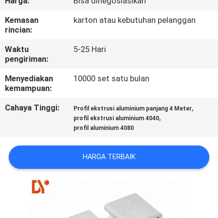
Harga:
Bisa dinegosiasikan
KUALITAS
Kemasan
karton atau kebutuhan pelanggan
rincian:
HUBUNGI
Waktu
5-25 Hari
KAMI
pengiriman:
Menyediakan
10000 set satu bulan
BERITA
kemampuan:
Cahaya Tinggi:
,
Profil ekstrusi aluminium panjang 4 Meter
KASUS
,
profil ekstrusi aluminium 4040
profil aluminium 4080
PERMINTAAN
HARGA TERBAIK
PENAWARAN
SITEMAP