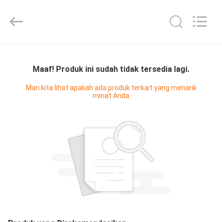
Diya
Industrial
Equipment
Co.,
Ltd..
All
Rights
Reserved.
RUMAH
Maaf! Produk ini sudah tidak tersedia lagi.
PRODUK
Mari kita lihat apakah ada produk terkait yang menarik
minat Anda
TENTANG
KAMI
TUR
PABRIK
KONTROL