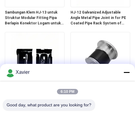
Sambungan Klem HJ-13 untuk
HJ-12 Galvanized Adjustable
Struktur Modular Fitting Pipa
Angle Metal Pipe Joint in for PE
Berlapis Konektor Logam untuk
Coated Pipe Rack System of
Sistem Rak Pipa Ramping 28mm
28OD Pipe
Xavier
HJ-14 Black Electrophoresis
DYE43-09 OD43mm Lean Pipe
Metal Lean Pipe Joint dalam
Accessory Lean Tube End Cap
6:10 PM
ketebalan 2,3 mm untuk rak
Aluminium Round Tubing Metal
gudang tabung
Plug
Good day, what product are you looking for?