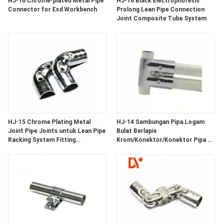
HJ-16 Chrome-plated Metal Pipe
HJ-16 Black Electrophoresis
PRIVACY
Connector for Esd Workbench
Prolong Lean Pipe Connection
Joint Composite Tube System
POLICY
HJ-15 Chrome Plating Metal
HJ-14 Sambungan Pipa Logam
Joint Pipe Joints untuk Lean Pipe
Bulat Berlapis
Racking System Fitting
Krom/Konektor/Konektor Pipa 3
Sambungan Pipe
Arah untuk Lini Perakitan Sistem
Pipa Lean