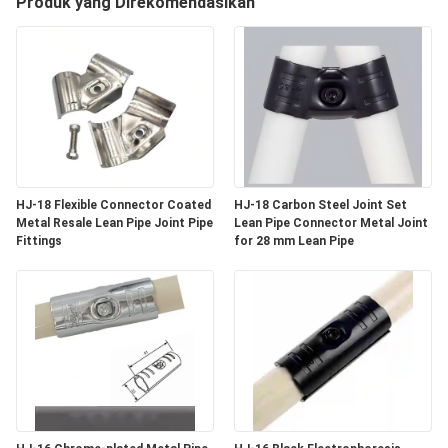
Produk yang Direkomendasikan
KUALITAS
HUBUNGI
KAMI
BERITA
HJ-18 Flexible Connector Coated
HJ-18 Carbon Steel Joint Set
Metal Resale Lean Pipe Joint Pipe
Lean Pipe Connector Metal Joint
KASUS
Fittings
for 28 mm Lean Pipe
PERMINTAAN
PENAWARAN
SITEMAP